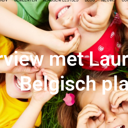
 KDV
GEMEENTEN
KLASSENFEESTJES
BLOG
NIEUWS
CO
rview met Laur
Belgisch pl