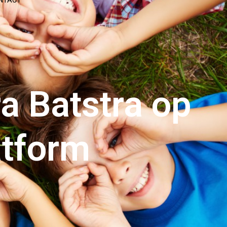
NTACT
a Batstra op
atform