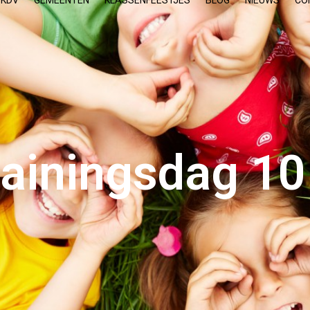
 KDV
GEMEENTEN
KLASSENFEESTJES
BLOG
NIEUWS
CO
rainingsdag 1