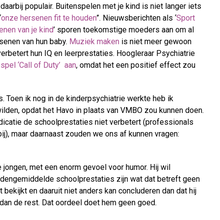
aarbij populair. Buitenspelen met je kind is niet langer iets
“
onze hersenen fit te houden
”. Nieuwsberichten als ‘
Sport
enen van je kind
’ sporen toekomstige moeders aan om al
rsenen van hun baby.
Muziek maken
is niet meer gewoon
rbetert hun IQ en leerprestaties. Hoogleraar Psychiatrie
spel ‘Call of Duty’ aan
, omdat het een positief effect zou
. Toen ik nog in de kinderpsychiatrie werkte heb ik
wilden, opdat het Havo in plaats van VMBO zou kunnen doen.
icatie de schoolprestaties niet verbetert (professionals
bij), maar daarnaast zouden we ons af kunnen vragen:
ge jongen, met een enorm gevoel voor humor. Hij wil
edengemiddelde schoolprestaties zijn wat dat betreft geen
 bekijkt en daaruit niet anders kan concluderen dan dat hij
 dan de rest. Dat oordeel doet hem geen goed.