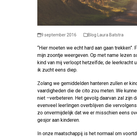
9 september 2016
Blog Laura Batstra
“Hier moeten we echt hard aan gaan trekken”. F
mijn zoontje weergeven. Op met name lezen sco
kind van mij verloopt hetzelfde; de leerkrach
ik zucht eens diep.
Zolang we gemiddelden hanteren zullen er kin
vaardigheden die de cito zou meten. We kunn
niet –verbeteren. Het gevolg daarvan zal zijn
evenveel leerlingen overblijven die vervolge
zo onvermijdelijk dat we er misschien eens o
gesjor aan kinderen.
In onze maatschappij is het normaal om voortdu