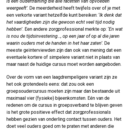
is een oudertraining die alle facetten van opvoeden
weergeeft’
. De meerderheid heeft twijfels over of je met
een verkorte variant hetzelfde kunt bereiken: ‘
Ik denk dat
het vaardigheden zijn die gewoon echt veel tijd nodig
hebben
’. Een andere zorgprofessional merkte op: ‘
En wat
is nou de tijdsinvestering…, op een jaar of op al die jaren
waarin ouders met de handen in het haar zaten’
. De
meeste geïnterviewden zijn dan ook van mening dat een
eventuele kortere of simpelere variant niet in plaats van
maar naast de huidige cursus moet worden aangeboden.
Over de vorm van een laagdrempeligere variant zijn ze
het ook grotendeels eens: dat zou ook een
groepsoudercursus moeten zijn maar dan bestaande uit
maximaal vier (fysieke) bijeenkomsten. Eén van de
redenen om de cursus in groepsverband te blijven geven
is het grote positieve effect dat zorgprofessionals
hebben gezien van onderling contact tussen ouders. Het
doet veel ouders goed om te praten met anderen die