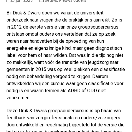
27 juni 2023
Nieuws
,
Nieuws ouders
Bij Druk & Dwars doen we vanuit de universiteit
onderzoek naar vragen die de praktijk ons aanreikt. Zo is
in 2012 de eerste versie van onze groepsoudercursus
ontstaan omdat ouders ons vertelden dat ze op zoek
waren naar handvatten bij de opvoeding van hun
energieke en eigenzinnige kind, maar geen diagnostisch
label voor hem of haar wilden. Dat was in die tijd nog niet
zo makkelijk, want vóór de transitie van jeugdzorg naar
gemeenten in 2015 was op veel plekken een classificatie
nodig om behandeling vergoed te krijgen. Daarom
ontwikkelden wij een cursus waar geen classificatie voor
nodig is en waarin termen als ADHD of ODD niet
voorkomen.
Deze Druk & Dwars groepsoudercursus is op basis van
feedback van zorgprofessionals en ouders/verzorgers
doorontwikkeld en regelmatig bijgesteld tot de versie die
het nu is. In zeven bijeenkomsten geleid door twee door