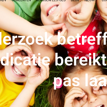
 KDV
GEMEENTEN
KLASSENFEESTJES
BLOG
NIEUWS
CO
erzoek betre
icatie bereikt
pas laa