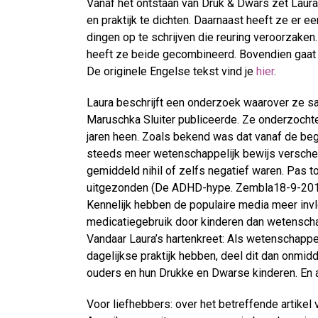
Vanaf het ontstaan van Druk & Dwars zet Laur
en praktijk te dichten. Daarnaast heeft ze er
dingen op te schrijven die reuring veroorzaken
heeft ze beide gecombineerd. Bovendien gaat he
De originele Engelse tekst vind je
hier
.
Laura beschrijft een onderzoek waarover ze
Maruschka Sluiter publiceerde. Ze onderzocht
jaren heen. Zoals bekend was dat vanaf de beg
steeds meer wetenschappelijk bewijs verschee
gemiddeld nihil of zelfs negatief waren. Pas
uitgezonden (De ADHD-hype. Zembla18-9-2010)
Kennelijk hebben de populaire media meer invl
medicatiegebruik door kinderen dan wetenschap
Vandaar Laura’s hartenkreet: Als wetenschapp
dagelijkse praktijk hebben, deel dit dan onmid
ouders en hun Drukke en Dwarse kinderen. En a
Voor liefhebbers: over het betreffende artikel