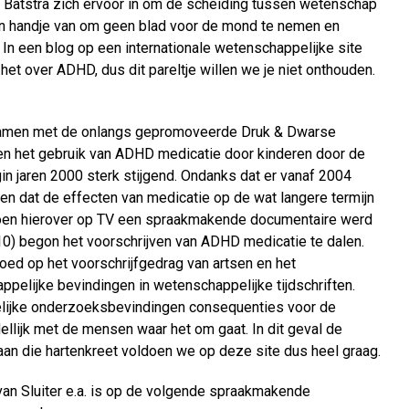
a Batstra zich ervoor in om de scheiding tussen wetenschap
 een handje van om geen blad voor de mond te nemen en
. In een blog op een internationale wetenschappelijke site
t over ADHD, dus dit pareltje willen we je niet onthouden.
 samen met de onlangs gepromoveerde Druk & Dwarse
en het gebruik van ADHD medicatie door kinderen door de
in jaren 2000 sterk stijgend. Ondanks dat er vanaf 2004
n dat de effecten van medicatie op de wat langere termijn
 toen hierover op TV een spraakmakende documentaire werd
 begon het voorschrijven van ADHD medicatie te dalen.
oed op het voorschrijfgedrag van artsen en het
pelijke bevindingen in wetenschappelijke tijdschriften.
elijke onderzoeksbevindingen consequenties voor de
dellijk met de mensen waar het om gaat. In dit geval de
an die hartenkreet voldoen we op deze site dus heel graag.
 van Sluiter e.a. is op de volgende spraakmakende