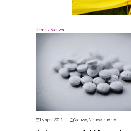
Home
»
Nieuws
15 april 2021
Nieuws
,
Nieuws ouders