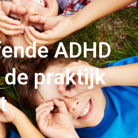
NTACT
ffende ADHD
 de praktijk
t